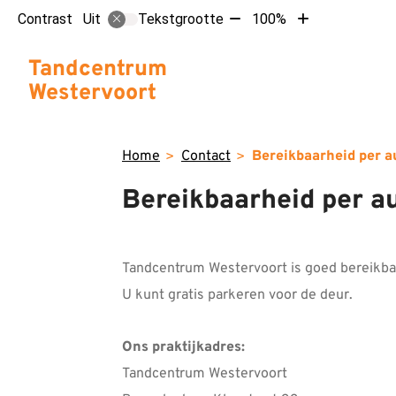
Tekst
Tekst
Contrast
Tekstgrootte
100%
Uit
verkleinen
vergroten
met
met
Hoofdm
Tandcentrum
10%
10%
Westervoort
Home
Contact
Bereikbaarheid per a
Bereikbaarheid per a
Tandcentrum Westervoort is goed bereikbaa
U kunt gratis parkeren voor de deur.
Ons praktijkadres:
Tandcentrum Westervoort