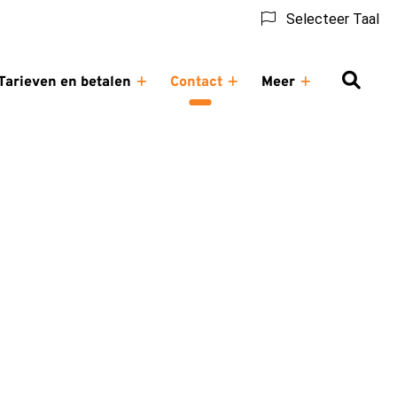
Selecteer Taal
Tarieven en betalen
Contact
Meer
ndeling
Tarieven
Contact
Meer
menu
en
submenu
submenu
betalen
submenu