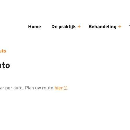
enu
Home
De praktijk
Behandeling
De
Beha
praktijk
sub
submenu
uto
uto
r per auto. Plan uw route
hier
.