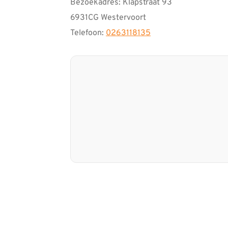
Bezoekadres: Klapstraat 93
6931CG Westervoort
Telefoon:
0263118135