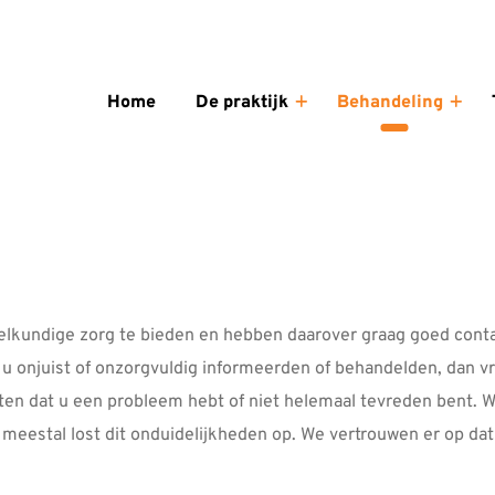
enu
Home
De praktijk
Behandeling
De
Beha
praktijk
sub
submenu
eelkundige zorg te bieden en hebben daarover graag goed cont
 u onjuist of onzorgvuldig informeerden of behandelden, dan vra
eten dat u een probleem hebt of niet helemaal tevreden bent. W
eestal lost dit onduidelijkheden op. We vertrouwen er op dat