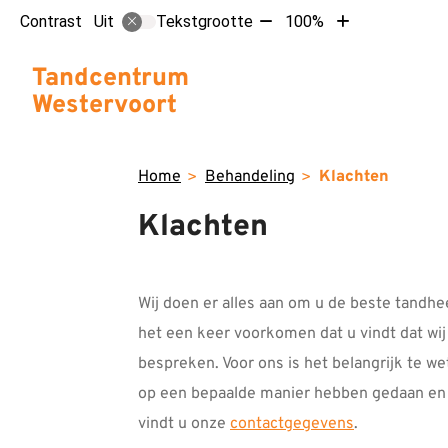
Tekst
Tekst
Contrast
Tekstgrootte
100%
Uit
verkleinen
vergroten
met
met
Hoofdm
Tandcentrum
10%
10%
Westervoort
Home
Behandeling
Klachten
Klachten
Wij doen er alles aan om u de beste tandh
het een keer voorkomen dat u vindt dat wij
bespreken. Voor ons is het belangrijk te w
op een bepaalde manier hebben gedaan en m
vindt u onze
contactgegevens
.