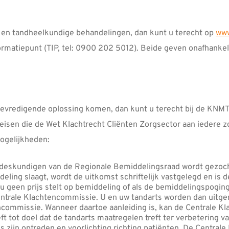
 en tandheelkundige behandelingen, dan kunt u terecht op
www
ormatiepunt (TIP, tel: 0900 202 5012). Beide geven onafhankeli
bevredigende oplossing komen, dan kunt u terecht bij de KNMT-k
eisen die de Wet Klachtrecht Cliënten Zorgsector aan iedere z
mogelijkheden:
 deskundigen van de Regionale Bemiddelingsraad wordt gezocht
eling slaagt, wordt de uitkomst schriftelijk vastgelegd en is d
 geen prijs stelt op bemiddeling of als de bemiddelingspogi
ntrale Klachtencommissie. U en uw tandarts worden dan uitgen
encommissie. Wanneer daartoe aanleiding is, kan de Centrale 
ft tot doel dat de tandarts maatregelen treft ter verbetering va
als zijn optreden en voorlichting richting patiënten. De Centr