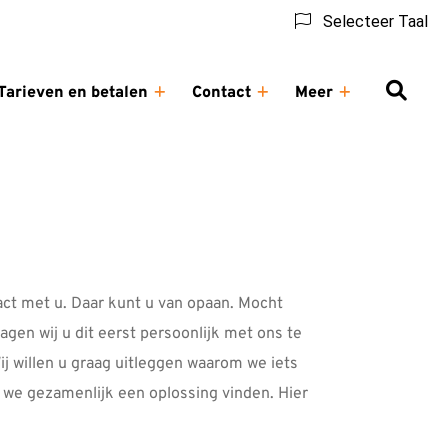
Selecteer Taal
Tarieven en betalen
Contact
Meer
ndeling
Tarieven
Contact
Meer
menu
en
submenu
submenu
betalen
submenu
act met u. Daar kunt u van opaan. Mocht
gen wij u dit eerst persoonlijk met ons te
ij willen u graag uitleggen waarom we iets
 we gezamenlijk een oplossing vinden. Hier